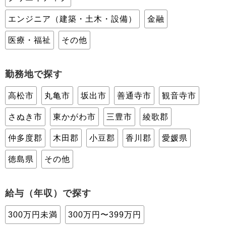
エンジニア（建築・土木・設備）
金融
医療・福祉
その他
勤務地で探す
高松市
丸亀市
坂出市
善通寺市
観音寺市
さぬき市
東かがわ市
三豊市
綾歌郡
仲多度郡
木田郡
小豆郡
香川郡
愛媛県
徳島県
その他
給与（年収）で探す
300万円未満
300万円〜399万円