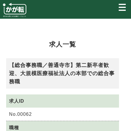
メ
ニ
ュ
ー
を
開
く
求人一覧
【総合事務職／善通寺市】第二新卒者歓
迎、大規模医療福祉法人の本部での総合事
務職
求人ID
No.00062
職種